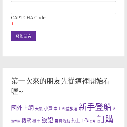
CAPTCHA Code
*
第一次來的朋友先從這裡開始看
喔~
新手登船
國外上網
小費
天氣
岸上團體旅遊
旅
訂購
簽證
機票
船上工作
租車
自費活動
遊保險
蜜月