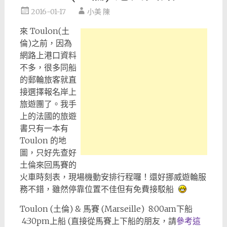
2016-01-17
小美 陳
來 Toulon(土
倫)之前，因為
網路上港口資料
不多，很多同船
的郵輪旅客就直
接選擇報名岸上
旅遊團了。我手
上的法國的旅遊
書只有一本有
Toulon 的地
圖，只好先查好
土倫來回馬賽的
火車時刻表，現場機動安排行程囉！還好挪威遊輪服
務不錯，雖然停靠位置不佳但有免費接駁船
Toulon (土倫) & 馬賽 (Marseille) 8:00am下船
4:30pm上船 (直接從馬賽上下船的朋友，請
參考這