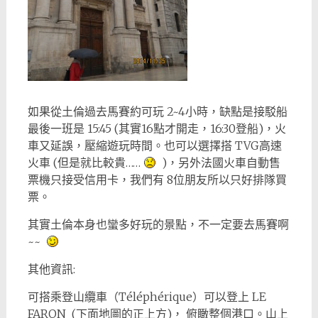
如果從土倫過去馬賽約可玩 2~4小時，缺點是接駁船
最後一班是 15:45 (其實16點才開走，16:30登船)，火
車又延誤，壓縮遊玩時間。也可以選擇搭 TVG高速
火車 (但是就比較貴……
)，另外法國火車自動售
票機只接受信用卡，我們有 8位朋友所以只好排隊買
票。
其實土倫本身也蠻多好玩的景點，不一定要去馬賽啊
~~
其他資訊:
可搭乘登山纜車（Téléphérique）可以登上 LE
FARON (下面地圖的正上方)， 俯瞰整個港口。山上