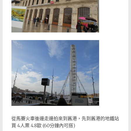
從馬賽火車後邊走邊拍來到​​舊港，先到舊港的地鐵站
買 4人票 4.8歐 (60分鐘內可搭)