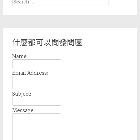
Search
for:
什麼都可以問發問區
Name:
Email Address:
Subject:
Message: