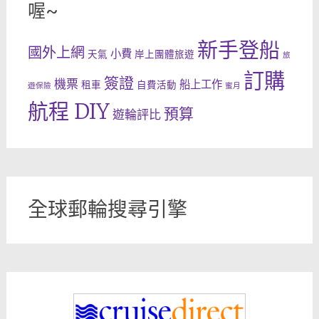
喔~
新手登船
國外上網
小費
天氣
岸上團體旅遊
旅
訂購
簽證
機票
船上工作
租車
自費活動
遊保險
蜜月
航程 DIY
預算
遊輪評比
全球郵輪搜尋引擎