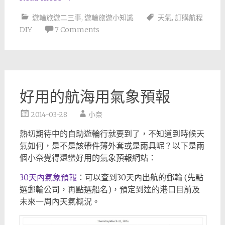
遊輪旅遊二三事
,
遊輪旅遊小知識
天氣
,
訂購航程
DIY
7 Comments
好用的航海用氣象預報
2014-03-28
小奈
熱切期待中的自助遊輪行就要到了，不知道到時候天
氣如何，是不是該帶件薄外套或是雨具呢？以下是兩
個小奈覺得還蠻好用的氣象預報網站：
30天內氣象預報
：可以查到30天內出航的郵輪 (先點
選郵輪公司，再點選船名)，預定到達的港口目前及
未來一周內天氣概況。