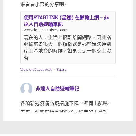
來看看小奈的分享吧~
使用STARLINK (星鏈) 在郵輪上網 - 非
達人自助遊輪筆記
www.leisurecruisers.com
現在的人，生活上很難離開網路，因此搭
郵輪旅遊很大一個煩惱就是那些無法連到
岸上基地台的時候，如果只是一個晚上沒
有
View on Facebook
·
Share
非達人自助遊輪筆記
各項新冠疫情防疫措施下降，準備出航吧~
先來一個關於持有郵輪公司股票的小資訊
www.leisurecruisers.com/2023/03/25/%e5
View on Facebook
·
Share