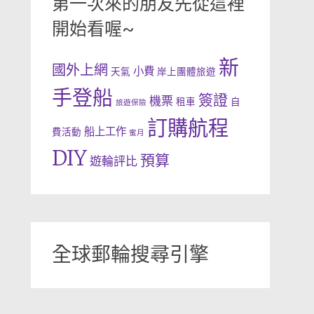
第一次來的朋友先從這裡
開始看喔~
新
國外上網
小費
天氣
岸上團體旅遊
手登船
簽證
機票
租車
自
旅遊保險
訂購航程
船上工作
費活動
蜜月
DIY
預算
遊輪評比
全球郵輪搜尋引擎