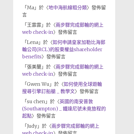
「
Ma
」於〈
地中海航線粗分類
〉發佈留
言
「
王霏霏
」於〈
兩步驟完成郵輪的網上
web check-in
〉發佈留言
「
Lena
」於〈
如何申請皇家加勒比海郵
輪公司(RCL)的股東權益shareholder
benefits
〉發佈留言
「
張美蘭
」於〈
兩步驟完成郵輪的網上
web check-in
〉發佈留言
「
Gwen Wu
」於〈
如何使用全球遊輪
搜尋引擎訂船艙 _ 教學文
〉發佈留言
「
su chen
」於〈
英國的南安普敦
(Southampton) _ 鐵達尼號未竟旅程的
起點
〉發佈留言
「
Judy
」於〈
兩步驟完成郵輪的網上
web check-in
〉發佈留言