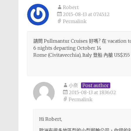
Robert
2015-08-13 at 07:45:12
Permalink
請問 Pullmantur Cruises 好嗎? 在 vacation t
6 nights departing October 14
Rome (Civitavecchia), Italy 登船 內艙 US$355
小奈
Post author
2015-08-13 at 18:36:02
Permalink
Hi Robert,
歐洲有很多地區型的小型郵輪公司，你提的