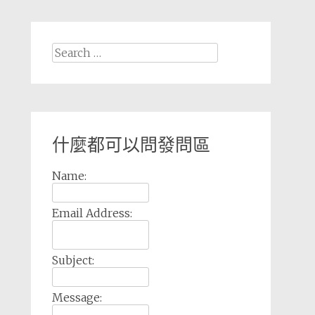
Search
for:
什麼都可以問發問區
Name:
Email Address:
Subject:
Message: