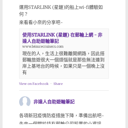
運用STARLINK (星鏈)的船上wi-fi體驗如
何？
來看看小奈的分享吧~
使用STARLINK (星鏈) 在郵輪上網 - 非
達人自助遊輪筆記
www.leisurecruisers.com
現在的人，生活上很難離開網路，因此搭
郵輪旅遊很大一個煩惱就是那些無法連到
岸上基地台的時候，如果只是一個晚上沒
有
View on Facebook
·
Share
非達人自助遊輪筆記
各項新冠疫情防疫措施下降，準備出航吧~
先來一個關於持有郵輪公司股票的小資訊