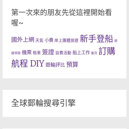
第一次來的朋友先從這裡開始看
喔~
新手登船
國外上網
小費
天氣
岸上團體旅遊
旅
訂購
簽證
機票
船上工作
租車
自費活動
遊保險
蜜月
航程 DIY
預算
遊輪評比
全球郵輪搜尋引擎