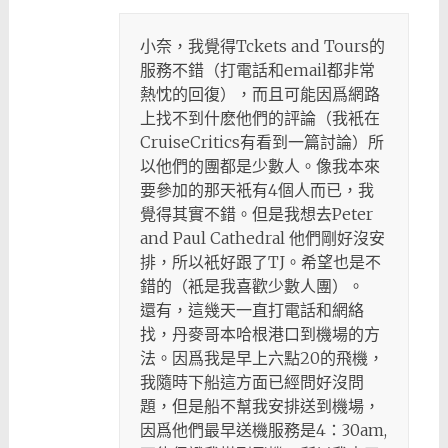
小奈，我覺得Tckets and Tours的
服務不錯（打電話和email都非常
熱忱的回復），而且可能因爲網路
上找不到什麽他們的評論（我衹在
CruiseCritics有看到一篇討論）所
以他們的團都是少數人。像我本來
要參加的那天衹有4個人而已，我
覺得其實不錯。但是我想去Peter
and Paul Cathedral 他們剛好沒安
排，所以衹好跟了TJ。希望也是不
錯的（衹是我喜歡少數人團）。
還有，這幾天一直打電話和網絡
找，丹麥哥本哈根港口到機場的方
法。因爲我是早上六點20的飛機，
我隨時下船這方面已經問好沒問
題，但是船不幫我安排送到機場，
因爲他們最早送機服務是4：30am,