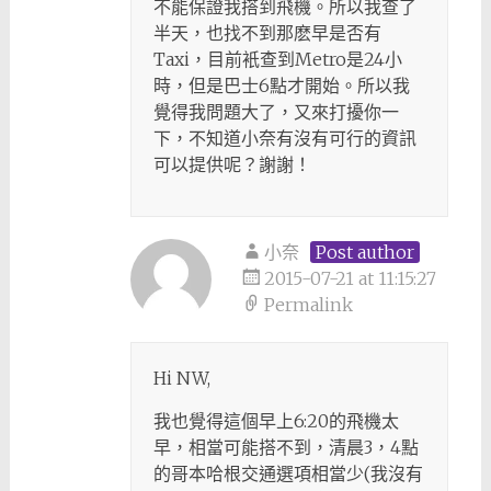
不能保證我搭到飛機。所以我查了
半天，也找不到那麽早是否有
Taxi，目前衹查到Metro是24小
時，但是巴士6點才開始。所以我
覺得我問題大了，又來打擾你一
下，不知道小奈有沒有可行的資訊
可以提供呢？謝謝！
小奈
Post author
2015-07-21 at 11:15:27
Permalink
Hi NW,
我也覺得這個早上6:20的飛機太
早，相當可能搭不到，清晨3，4點
的哥本哈根交通選項相當少(我沒有