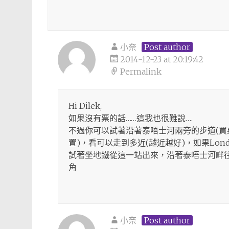
小奈
Post author
2014-12-23 at 20:19:42
Permalink
Hi Dilek,
如果沒有票的話……這我也很難說….
不過你可以試著沿著泰唔士河兩旁的步道(
置)，看可以走到多近(越近越好)，如果Lon
試著坐地鐵從這一站出來，沿著泰唔士河畔
角
小奈
Post author