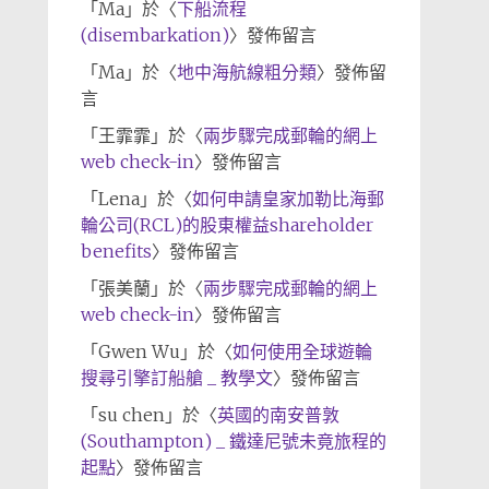
「
Ma
」於〈
下船流程
(disembarkation)
〉發佈留言
「
Ma
」於〈
地中海航線粗分類
〉發佈留
言
「
王霏霏
」於〈
兩步驟完成郵輪的網上
web check-in
〉發佈留言
「
Lena
」於〈
如何申請皇家加勒比海郵
輪公司(RCL)的股東權益shareholder
benefits
〉發佈留言
「
張美蘭
」於〈
兩步驟完成郵輪的網上
web check-in
〉發佈留言
「
Gwen Wu
」於〈
如何使用全球遊輪
搜尋引擎訂船艙 _ 教學文
〉發佈留言
「
su chen
」於〈
英國的南安普敦
(Southampton) _ 鐵達尼號未竟旅程的
起點
〉發佈留言