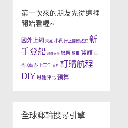
第一次來的朋友先從這裡
開始看喔~
新
國外上網
小費
天氣
岸上團體旅遊
手登船
簽證
機票
租車
自
旅遊保險
訂購航程
船上工作
費活動
蜜月
DIY
預算
遊輪評比
全球郵輪搜尋引擎