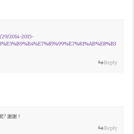
2/29/2014-2015-
8%E5%B9%B4%E7%85%99%E7%81%AB%E8%B3
Reply
? 謝謝！
Reply