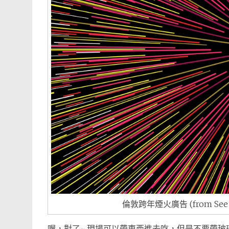
倫敦跨年煙火廣告 (from See t
喔，對了~ 現場可以帶東西進去吃，但是不要帶