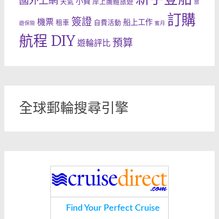
國外上網
小費
天氣
岸上團體旅遊
旅
訂購
簽證
機票
船上工作
租車
自費活動
遊保險
蜜月
航程 DIY
預算
遊輪評比
全球郵輪搜尋引擎
Find Your Perfect Cruise