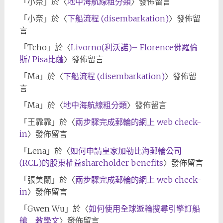
「
小奈
」於〈
地中海航線粗分類
〉發佈留言
「
小奈
」於〈
下船流程 (disembarkation)
〉發佈留
言
「
Tcho
」於〈
Livorno(利沃諾)– Florence佛羅倫
斯/ Pisa比薩
〉發佈留言
「
Ma
」於〈
下船流程 (disembarkation)
〉發佈留
言
「
Ma
」於〈
地中海航線粗分類
〉發佈留言
「
王霏霏
」於〈
兩步驟完成郵輪的網上 web check-
in
〉發佈留言
「
Lena
」於〈
如何申請皇家加勒比海郵輪公司
(RCL)的股東權益shareholder benefits
〉發佈留言
「
張美蘭
」於〈
兩步驟完成郵輪的網上 web check-
in
〉發佈留言
「
Gwen Wu
」於〈
如何使用全球遊輪搜尋引擎訂船
艙 _ 教學文
〉發佈留言