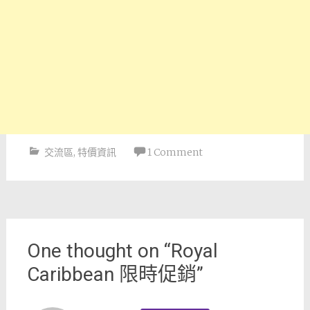
交流區
,
特價資訊
1 Comment
Post
navigation
One thought on “
Royal
Caribbean 限時促銷
”