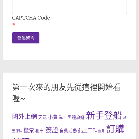
CAPTCHA Code
*
第一次來的朋友先從這裡開始看
喔~
新手登船
國外上網
小費
天氣
岸上團體旅遊
旅
訂購
簽證
機票
船上工作
租車
自費活動
遊保險
蜜月