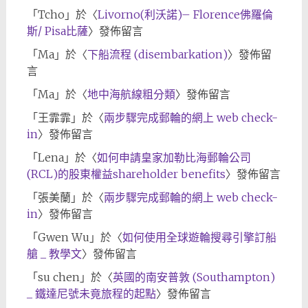
「
Tcho
」於〈
Livorno(利沃諾)– Florence佛羅倫
斯/ Pisa比薩
〉發佈留言
「
Ma
」於〈
下船流程 (disembarkation)
〉發佈留
言
「
Ma
」於〈
地中海航線粗分類
〉發佈留言
「
王霏霏
」於〈
兩步驟完成郵輪的網上 web check-
in
〉發佈留言
「
Lena
」於〈
如何申請皇家加勒比海郵輪公司
(RCL)的股東權益shareholder benefits
〉發佈留言
「
張美蘭
」於〈
兩步驟完成郵輪的網上 web check-
in
〉發佈留言
「
Gwen Wu
」於〈
如何使用全球遊輪搜尋引擎訂船
艙 _ 教學文
〉發佈留言
「
su chen
」於〈
英國的南安普敦 (Southampton)
_ 鐵達尼號未竟旅程的起點
〉發佈留言