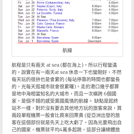
航線
航程是只有兩天 at sea (都在海上)，所以行程蠻滿
的，說實在有一兩天at sea 休息一下也蠻剛好，不然
每天玩的很拚也是會累的 (每站停靠的時間也都蠻長
的，光每天逛城市就會很累囉)。走的港口幾乎都算
是地中海相當知名的大城市，而且一次橫跨 6個國
家，是個不錯的感受異國風情的航線。 缺點是起終
站不一樣，對於沒有要去其他地方玩的旅客來說，買
兩段單程機票一般會比買來回票貴 (從亞洲出發的旅
客在這個部份就是先天上吃大虧了，因為光要飛出自
己的國家，機票就平均4萬多起跳，這部分讓總體旅