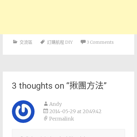
交流區
訂購航程 DIY
3 Comments
Post
navigation
3 thoughts on “
揪團方法
”
Andy
2014-05-29 at 20:49:42
Permalink