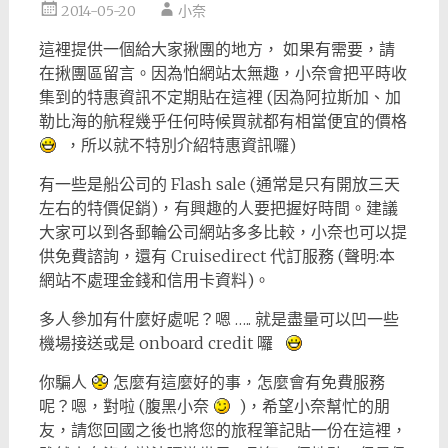
2014-05-20
小奈
這裡提供一個給大家揪團的地方， 如果有需要，請
在揪團區留言。因為怕網站太無趣，小奈會把平時收
集到的特惠資訊不定期貼在這裡 (因為阿拉斯加、加
勒比海的航程幾乎任何時候買就都有相當便宜的價格
，所以就不特別介紹特惠資訊囉)
有一些是船公司的 Flash sale (通常是只有開放三天
左右的特價促銷)，有興趣的人要把握好時間。建議
大家可以到各郵輪公司網站多多比較，小奈也可以提
供免費諮詢，還有 Cruisedirect 代訂服務 (聲明:本
網站不處理金錢和信用卡資料)。
多人參加有什麼好處呢？嗯 ….. 就是盡量可以凹一些
機場接送或是 onboard credit 囉
你騙人
怎麼有這麼好的事，怎麼會有免費服務
呢？嗯，對啦 (腹黑小奈
)，希望小奈幫忙的朋
友，請您回國之後也將您的旅程筆記貼一份在這裡，