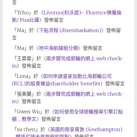
言
「
Tcho
」於〈
Livorno(利沃諾)– Florence佛羅倫
斯/ Pisa比薩
〉發佈留言
「
Ma
」於〈
下船流程 (disembarkation)
〉發佈留
言
「
Ma
」於〈
地中海航線粗分類
〉發佈留言
「
王霏霏
」於〈
兩步驟完成郵輪的網上 web check-
in
〉發佈留言
「
Lena
」於〈
如何申請皇家加勒比海郵輪公司
(RCL)的股東權益shareholder benefits
〉發佈留言
「
張美蘭
」於〈
兩步驟完成郵輪的網上 web check-
in
〉發佈留言
「
Gwen Wu
」於〈
如何使用全球遊輪搜尋引擎訂船
艙 _ 教學文
〉發佈留言
「
su chen
」於〈
英國的南安普敦 (Southampton)
_ 鐵達尼號未竟旅程的起點
〉發佈留言