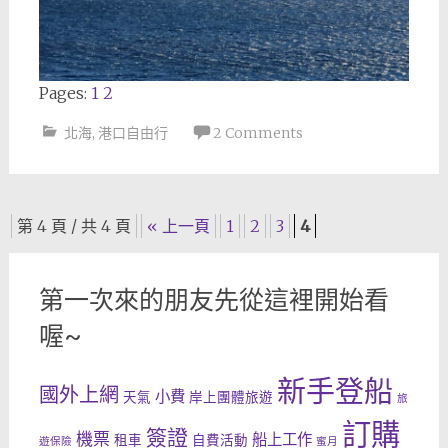
Pages:
1
2
北海
,
港口自由行
2 Comments
Posts
第 4 頁 / 共 4 頁
« 上一頁
1
2
3
4
navigation
第一次來的朋友先從這裡開始看
喔~
新手登船
國外上網
小費
天氣
岸上團體旅遊
旅
訂購
簽證
機票
船上工作
租車
自費活動
遊保險
蜜月