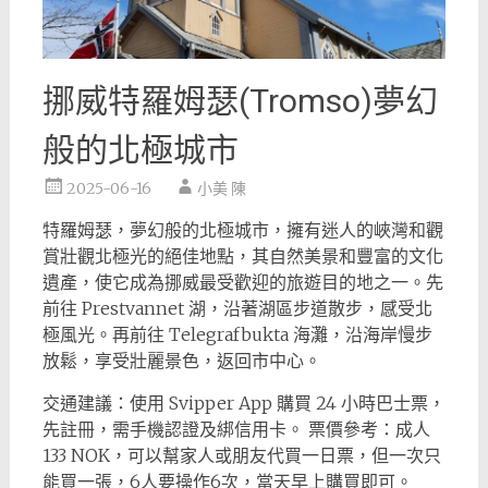
挪威特羅姆瑟(Tromso)夢幻
般的北極城市
2025-06-16
小美 陳
特羅姆瑟，夢幻般的北極城市，擁有迷人的峽灣和觀
賞壯觀北極光的絕佳地點，其自然美景和豐富的文化
遺產，使它成為挪威最受歡迎的旅遊目的地之一。先
前往 Prestvannet 湖，沿著湖區步道散步，感受北
極風光。再前往 Telegrafbukta 海灘，沿海岸慢步
放鬆，享受壯麗景色，返回市中心。
交通建議：使用 Svipper App 購買 24 小時巴士票，
先註冊，需手機認證及綁信用卡。 票價參考：成人
133 NOK，可以幫家人或朋友代買一日票，但一次只
能買一張，6人要操作6次，當天早上購買即可。