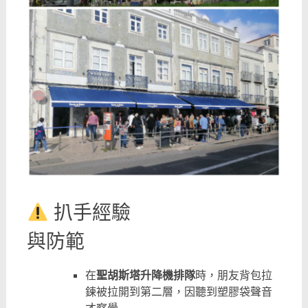
扒手經驗
與防範
在
聖胡斯塔升降機排隊
時，朋友背包拉
鍊被拉開到第二層，因聽到塑膠袋聲音