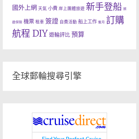
新手登船
國外上網
小費
天氣
岸上團體旅遊
旅
訂購
簽證
機票
船上工作
租車
自費活動
遊保險
蜜月
航程 DIY
預算
遊輪評比
全球郵輪搜尋引擎