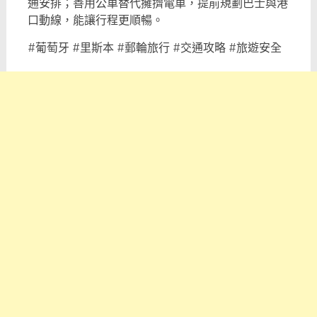
通安排；善用公車替代擁擠電車，提前規劃巴士與港
口動線，能讓行程更順暢。
#葡萄牙 #里斯本 #郵輪旅行 #交通攻略 #旅遊安全