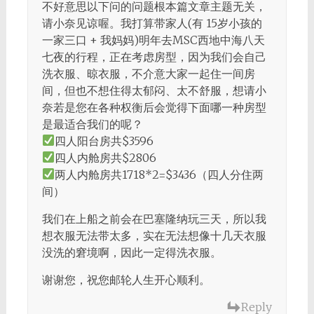
不好意思以下问的问题根本篇文章主题无关，
请小奈见谅喔。我打算带家人(有 15岁小孩的
一家三口 + 我妈妈)明年去MSC西地中海八天
七夜的行程，正在考虑房型，因为我们会自己
洗衣服、晾衣服，不介意大家一起住一间房
间，但也不想住得太郁闷、太不舒服，想请小
奈若是您在各种权衡后会觉得下面哪一种房型
是最适合我们的呢？
四人阳台房共$3596
四人内舱房共$2806
两人内舱房共1718*2=$3436（四人分住两
间）
我们在上船之前会在巴塞隆纳玩三天，所以我
想衣服无法带太多，实在无法想像十几天衣服
没洗的窘境啊，因此一定得洗衣服。
谢谢您，祝您邮轮人生开心顺利。
Reply