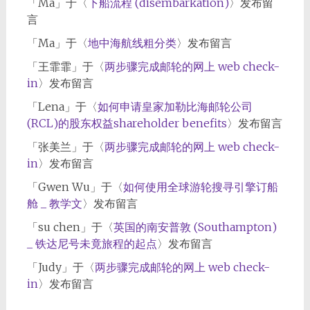
「
Ma
」于〈
下船流程 (disembarkation)
〉发布留
言
「
Ma
」于〈
地中海航线粗分类
〉发布留言
「
王霏霏
」于〈
两步骤完成邮轮的网上 web check-
in
〉发布留言
「
Lena
」于〈
如何申请皇家加勒比海邮轮公司
(RCL)的股东权益shareholder benefits
〉发布留言
「
张美兰
」于〈
两步骤完成邮轮的网上 web check-
in
〉发布留言
「
Gwen Wu
」于〈
如何使用全球游轮搜寻引擎订船
舱 _ 教学文
〉发布留言
「
su chen
」于〈
英国的南安普敦 (Southampton)
_ 铁达尼号未竟旅程的起点
〉发布留言
「
Judy
」于〈
两步骤完成邮轮的网上 web check-
in
〉发布留言