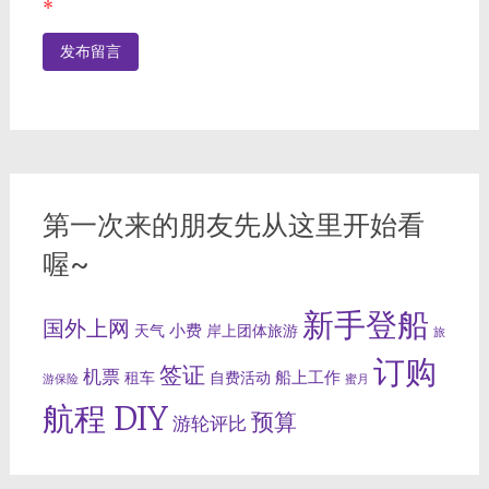
*
第一次来的朋友先从这里开始看
喔~
新手登船
国外上网
小费
天气
岸上团体旅游
旅
订购
签证
机票
船上工作
租车
自费活动
游保险
蜜月
航程 DIY
预算
游轮评比