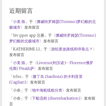
近期留言
「
小美 陈
」于〈
挪威特罗姆瑟(Tromso)梦幻般的北
极城市
〉发布留言
「
Siv pper app 注册
」于〈
挪威特罗姆瑟(Tromso)
梦幻般的北极城市
〉发布留言
「
KATHERINE LI
」于〈
游轮更改路线和停靠点？
〉
发布留言
「
小美 陈
」于〈
Livorno(利沃诺)– Florence佛罗
伦斯/ Pisa比萨
〉发布留言
「
tcho
」于〈
撒丁岛 (Sardinia) 的卡利亚里
(Cagliari)
〉发布留言
「
小奈
」于〈
地中海航线粗分类
〉发布留言
「
小奈
」于〈
下船流程 (disembarkation)
〉发布留
言