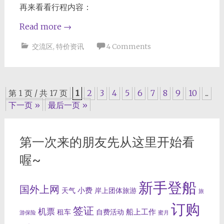
再来看看行程内容：
Read more
→
交流区
,
特价资讯
4 Comments
Posts
第 1 页 / 共 17 页
1
2
3
4
5
6
7
8
9
10
...
下一页 »
最后一页 »
navigation
第一次来的朋友先从这里开始看
喔~
新手登船
国外上网
小费
天气
岸上团体旅游
旅
订购
签证
机票
船上工作
租车
自费活动
游保险
蜜月