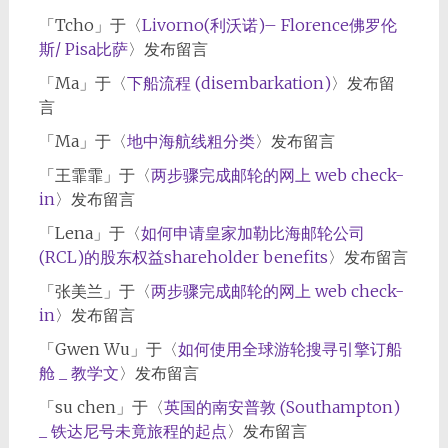
「
Tcho
」于〈
Livorno(利沃诺)– Florence佛罗伦
斯/ Pisa比萨
〉发布留言
「
Ma
」于〈
下船流程 (disembarkation)
〉发布留
言
「
Ma
」于〈
地中海航线粗分类
〉发布留言
「
王霏霏
」于〈
两步骤完成邮轮的网上 web check-
in
〉发布留言
「
Lena
」于〈
如何申请皇家加勒比海邮轮公司
(RCL)的股东权益shareholder benefits
〉发布留言
「
张美兰
」于〈
两步骤完成邮轮的网上 web check-
in
〉发布留言
「
Gwen Wu
」于〈
如何使用全球游轮搜寻引擎订船
舱 _ 教学文
〉发布留言
「
su chen
」于〈
英国的南安普敦 (Southampton)
_ 铁达尼号未竟旅程的起点
〉发布留言