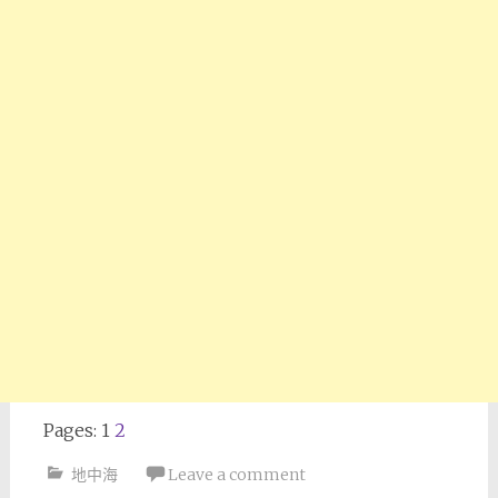
Pages:
1
2
地中海
Leave a comment