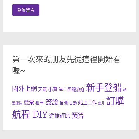
第一次來的朋友先從這裡開始看
喔~
新手登船
國外上網
小費
天氣
岸上團體旅遊
旅
訂購
簽證
機票
船上工作
租車
自費活動
遊保險
蜜月
航程 DIY
預算
遊輪評比