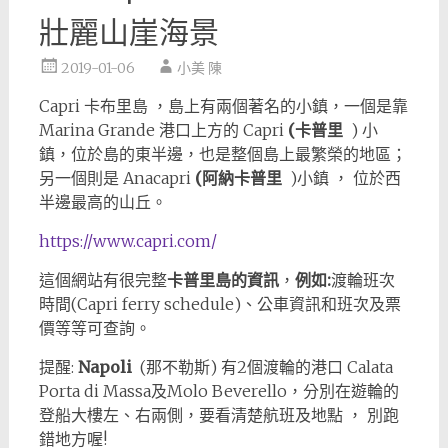
壯麗山崖海景
2019-01-06
小美 陳
Capri 卡布里島 ，島上有兩個著名的小鎮，一個是靠
Marina Grande 港口上方的 Capri
(卡普里
) 小
鎮，位於島的東半邊，也是整個島上最繁榮的地區；
另一個則是 Anacapri
(阿納卡普里
)小鎮 ， 位於西
半邊最高的山丘。
https://www.capri.com/
這個網站有很完整
卡普里島的資訊
，
例如:
渡輪班次
時間(Capri ferry schedule)、公車資訊和班次及票
價等等可查詢。
提醒:
Napoli
(那不勒斯) 有2個渡輪的港口 Calata
Porta di Massa及Molo Beverello，分別在遊輪的
登船大樓左、右兩側，要看清楚航班及地點 ， 別跑
錯地方喔!