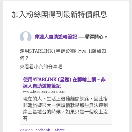
加入粉絲團得到最新特價訊息
非達人自助遊輪筆記
──覺得開心。
運用STARLINK (星鏈)的船上wi-fi體驗如
何？
來看看小奈的分享吧~
使用STARLINK (星鏈) 在郵輪上網 - 非
達人自助遊輪筆記
www.leisurecruisers.com
現在的人，生活上很難離開網路，因此搭
郵輪旅遊很大一個煩惱就是那些無法連到
岸上基地台的時候，如果只是一個晚上沒
有
View on Facebook
·
Share