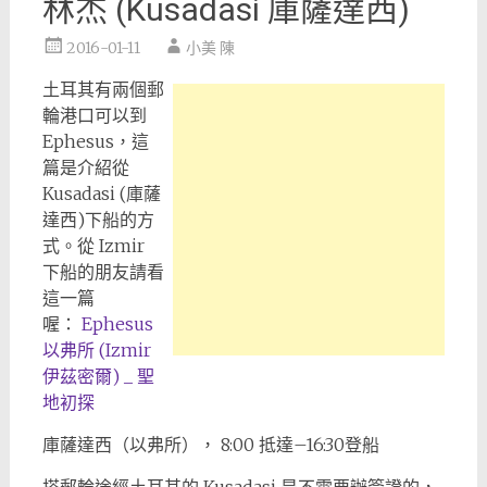
林杰 (Kusadasi 庫薩達西)
2016-01-11
小美 陳
土耳其有兩個郵
輪港口可以到
Ephesus，這
篇是介紹從
Kusadasi (庫薩
達西)下船的方
式。從 Izmir
下船的朋友請看
這一篇
喔：
Ephesus
以弗所 (Izmir
伊茲密爾) _ 聖
地初探
庫薩達西（以弗所）， 8:00 抵達–16:30登船