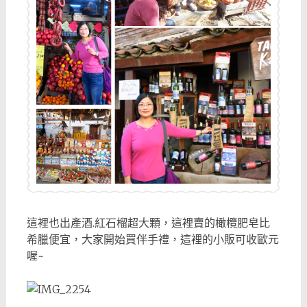
這裡也出產酒.紅石榴超大顆，這裡賣的橄欖肥皂比
希臘便宜，大家開始買伴手禮，這裡的小販可收歐元
喔~