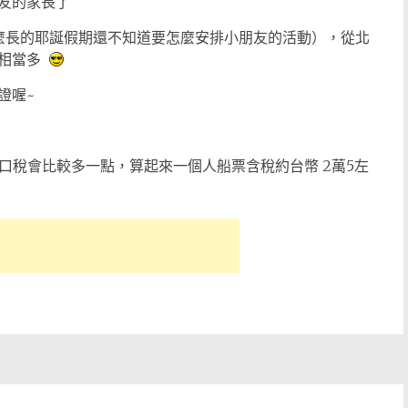
友的家長了
麼長的耶誕假期還不知道要怎麼安排小朋友的活動），從北
宜相當多
證喔~
以港口稅會比較多一點，算起來一個人船票含稅約台幣 2萬5左