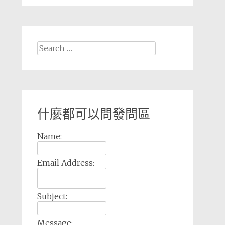
Search
for:
什麼都可以問發問區
Name:
Email Address:
Subject:
Message: