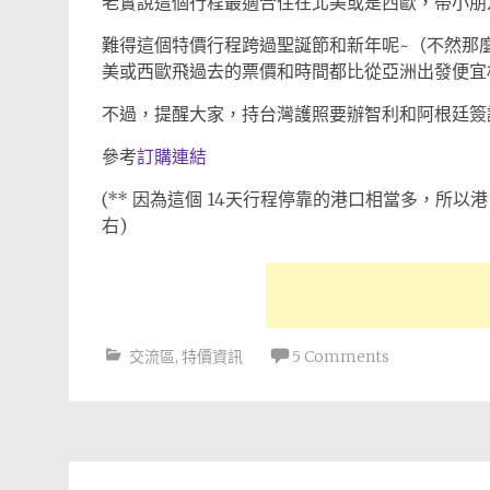
老實說這個行程最適合住在北美或是西歐，帶小朋
難得這個特價行程跨過聖誕節和新年呢~（不然那
美或西歐飛過去的票價和時間都比從亞洲出發便
不過，提醒大家，持台灣護照要辦智利和阿根廷簽
參考
訂購連結
(** 因為這個 14天行程停靠的港口相當多，所
右)
交流區
,
特價資訊
5 Comments
Post