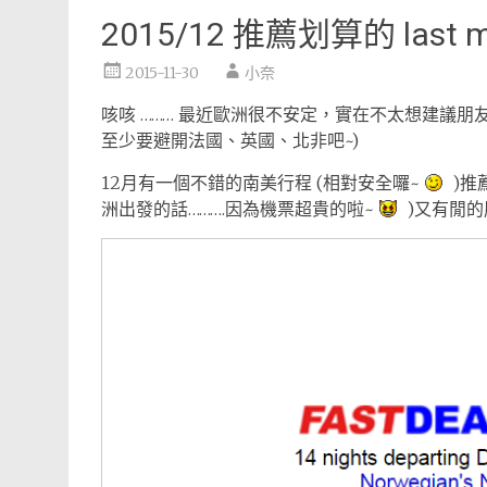
2015/12 推薦划算的 last m
2015-11-30
小奈
咳咳 ……… 最近歐洲很不安定，實在不太想建議朋友
至少要避開法國、英國、北非吧~)
12月有一個不錯的南美行程 (相對安全囉~
)推
洲出發的話……….因為機票超貴的啦~
)又有閒