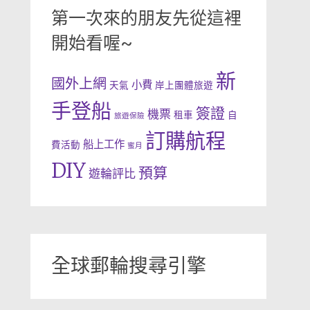
第一次來的朋友先從這裡
開始看喔~
新
國外上網
小費
天氣
岸上團體旅遊
手登船
簽證
機票
租車
自
旅遊保險
訂購航程
船上工作
費活動
蜜月
DIY
預算
遊輪評比
全球郵輪搜尋引擎