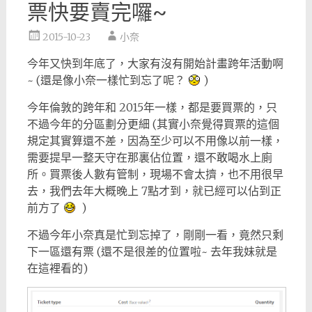
票快要賣完囉~
2015-10-23
小奈
今年又快到年底了，大家有沒有開始計畫跨年活動啊
~ (還是像小奈一樣忙到忘了呢？
)
今年倫敦的跨年和 2015年一樣，都是要買票的，只
不過今年的分區劃分更細 (其實小奈覺得買票的這個
規定其實算還不差，因為至少可以不用像以前一樣，
需要提早一整天守在那裏佔位置，還不敢喝水上廁
所。買票後人數有管制，現場不會太擠，也不用很早
去，我們去年大概晚上 7點才到，就已經可以佔到正
前方了
)
不過今年小奈真是忙到忘掉了，剛剛一看，竟然只剩
下一區還有票 (還不是很差的位置啦~ 去年我妹就是
在這裡看的)