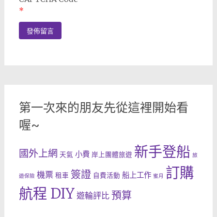
*
第一次來的朋友先從這裡開始看
喔~
新手登船
國外上網
小費
天氣
岸上團體旅遊
旅
訂購
簽證
機票
船上工作
租車
自費活動
遊保險
蜜月
航程 DIY
預算
遊輪評比