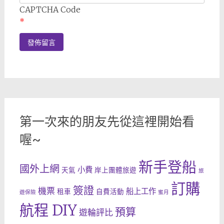
CAPTCHA Code
*
第一次來的朋友先從這裡開始看
喔~
新手登船
國外上網
小費
天氣
岸上團體旅遊
旅
訂購
簽證
機票
船上工作
租車
自費活動
遊保險
蜜月
航程 DIY
預算
遊輪評比