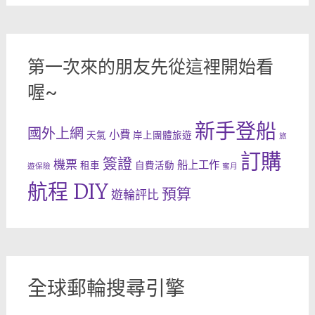
第一次來的朋友先從這裡開始看
喔~
新手登船
國外上網
小費
天氣
岸上團體旅遊
旅
訂購
簽證
機票
船上工作
租車
自費活動
遊保險
蜜月
航程 DIY
預算
遊輪評比
全球郵輪搜尋引擎