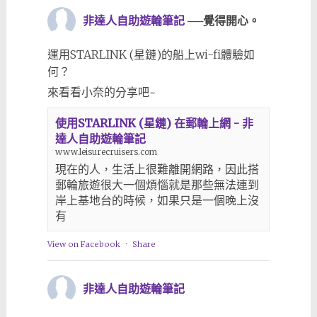
非達人自助遊輪筆記
──覺得開心。
運用STARLINK (星鏈)的船上wi-fi體驗如
何？
來看看小奈的分享吧~
使用STARLINK (星鏈) 在郵輪上網 - 非
達人自助遊輪筆記
www.leisurecruisers.com
現在的人，生活上很難離開網路，因此搭
郵輪旅遊很大一個煩惱就是那些無法連到
岸上基地台的時候，如果只是一個晚上沒
有
View on Facebook
·
Share
非達人自助遊輪筆記