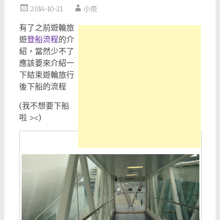
2014-10-21
小奈
有了之前遊輪旅
遊
登船流程
的介
紹，當然少不了
應該要來介紹一
下結束遊輪旅行
後下船的流程
(我不想要下船
啦 ><)