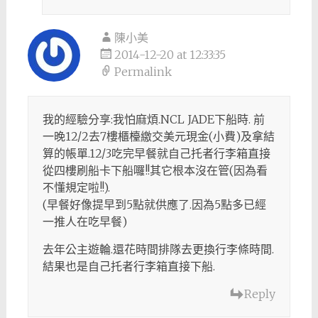
陳小美
2014-12-20 at 12:33:35
Permalink
我的經驗分享:我怕麻煩.NCL JADE下船時. 前
一晚12/2去7樓櫃檯繳交美元現金(小費)及拿結
算的帳單.12/3吃完早餐就自己托者行李箱直接
從四樓刷船卡下船囉!!其它根本沒在管(因為看
不懂規定啦!!).
(早餐好像提早到5點就供應了.因為5點多已經
一推人在吃早餐)
去年公主遊輪.還花時間排隊去更換行李條時間.
結果也是自己托者行李箱直接下船.
Reply