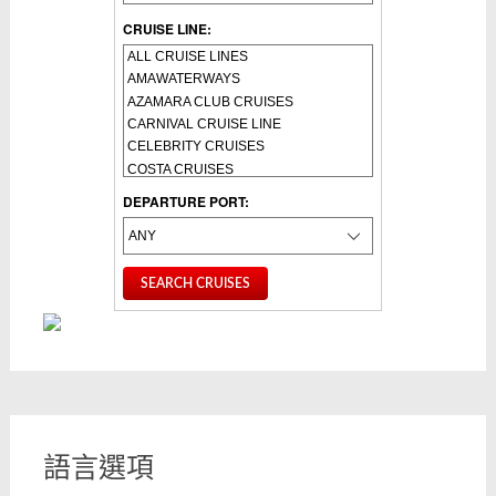
CRUISE LINE:
DEPARTURE PORT:
語言選項