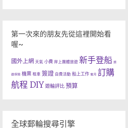
第一次來的朋友先從這裡開始看
喔~
新手登船
國外上網
小費
天氣
岸上團體旅遊
旅
訂購
簽證
機票
船上工作
租車
自費活動
遊保險
蜜月
航程 DIY
預算
遊輪評比
全球郵輪搜尋引擎