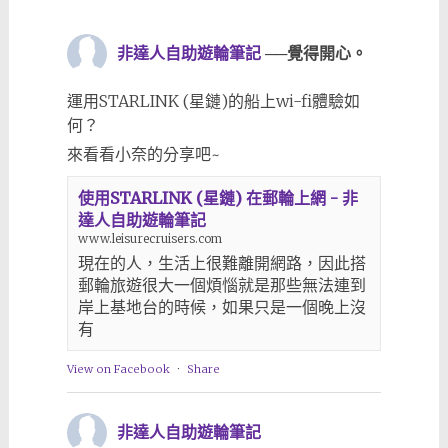
非達人自助遊輪筆記
──覺得開心。
運用STARLINK (星鏈)的船上wi-fi體驗如
何？
來看看小奈的分享吧~
使用STARLINK (星鏈) 在郵輪上網 - 非
達人自助遊輪筆記
www.leisurecruisers.com
現在的人，生活上很難離開網路，因此搭
郵輪旅遊很大一個煩惱就是那些無法連到
岸上基地台的時候，如果只是一個晚上沒
有
View on Facebook
·
Share
非達人自助遊輪筆記