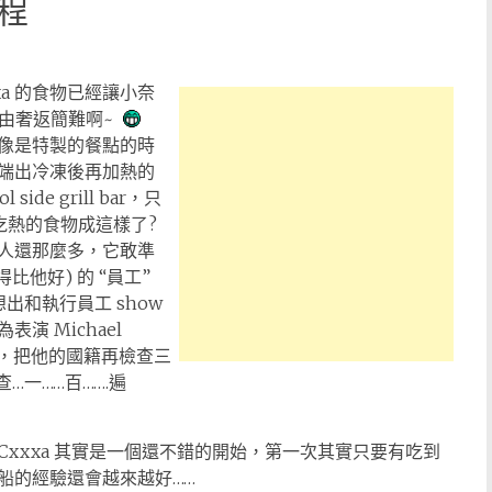
行程
xa 的食物已經讓小奈
的由奢返簡難啊~
到像是特製的餐點的時
端出冷凍後再加熱的
ide grill bar，只
吃熱的食物成這樣了?
人還那麼多，它敢準
比他好) 的 “員工”
想出和執行員工 show
表演 Michael
員工，把他的國籍再檢查三
…一……百…….遍
xxxa 其實是一個還不錯的開始，第一次其實只要有吃到
船的經驗還會越來越好……