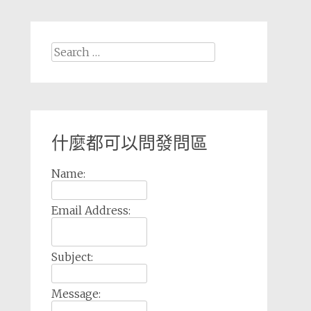
Search
for:
什麼都可以問發問區
Name:
Email Address:
Subject:
Message: