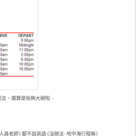
而言，還算是俗夠大碗啦 ~
面的工作人員老師) 都不說英語 (沒辦法~地中海行程嘛)