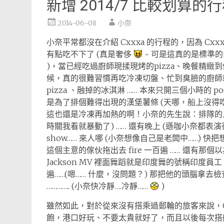
新增 2014/7 比較划算的
2014-06-08
小奈
小奈平常都沒在介紹 Cxxxa 的行程的，因為 Cxx
有點吃不下了 (真是奢侈
~ 可是這真的是標準
)，當已經吃過廚師現揉現烤的pizza、晚餐精緻
候，真的很難習慣再吃冷凍切盤、忙到臭臉的廚師
pizza 、融掉的冰淇淋 …… 本來只開三個小時的 pool s
是為了排個難得出現的漢堡薯條 (天哪，船上沒得
這也還是冷凍再加熱的啊！小奈的先生說：排隊的
時關我看就暴動了) …… 還有晚上 (遜咖小奈都表演得
show…… 來人哪 (小奈想像自己是老闆中……) 快把
這個主意的傢伙拖出去 fire 一百遍 …… 還有那個以為
Jackson MV 裡面舞蹈就是印度舞的號稱印度
遍……(嗯…… 什麼，沒問題？) 那把他的頭腦拿去檢查
………….. (小奈快冷靜….冷靜……
)
雖然如此，對於從來沒有搭乘過郵輪的旅客來說，C
飽，港口好玩、不要太貴就好了，而且以後每次搭