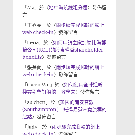
「
Ma
」於〈
地中海航線粗分類
〉發佈留
言
「
王霏霏
」於〈
兩步驟完成郵輪的網上
web check-in
〉發佈留言
「
Lena
」於〈
如何申請皇家加勒比海郵
輪公司(RCL)的股東權益shareholder
benefits
〉發佈留言
「
張美蘭
」於〈
兩步驟完成郵輪的網上
web check-in
〉發佈留言
「
Gwen Wu
」於〈
如何使用全球遊輪
搜尋引擎訂船艙 _ 教學文
〉發佈留言
「
su chen
」於〈
英國的南安普敦
(Southampton) _ 鐵達尼號未竟旅程的
起點
〉發佈留言
「
Judy
」於〈
兩步驟完成郵輪的網上
web check-in
〉發佈留言