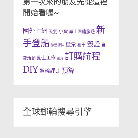
第一次來的朋友先從這裡
開始看喔~
新
國外上網
小費
天氣
岸上團體旅遊
手登船
簽證
機票
租車
自
旅遊保險
訂購航程
船上工作
費活動
蜜月
DIY
預算
遊輪評比
全球郵輪搜尋引擎