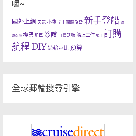
喔~
新手登船
國外上網
小費
天氣
岸上團體旅遊
旅
訂購
簽證
機票
船上工作
租車
自費活動
遊保險
蜜月
航程 DIY
預算
遊輪評比
全球郵輪搜尋引擎