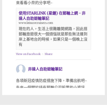
來看看小奈的分享吧~
使用STARLINK (星鏈) 在郵輪上網 - 非
達人自助遊輪筆記
www.leisurecruisers.com
現在的人，生活上很難離開網路，因此搭
郵輪旅遊很大一個煩惱就是那些無法連到
岸上基地台的時候，如果只是一個晚上沒
有
View on Facebook
·
Share
非達人自助遊輪筆記
各項新冠疫情防疫措施下降，準備出航吧~
先來一個關於持有郵輪公司股票的小資訊
www.leisurecruisers.com/2023/03/25/%e5
View on Facebook
·
Share