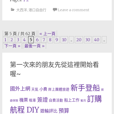
大西洋
,
港口自由行
Leave a comment
Posts
第 5 頁 / 共 62 頁
« 上一頁
1
2
3
4
5
6
7
8
9
10
...
20
30
40
...
navigation
下一頁 »
最後一頁 »
第一次來的朋友先從這裡開始看
喔~
新手登船
國外上網
小費
天氣
岸上團體旅遊
旅
訂購
簽證
機票
船上工作
租車
自費活動
遊保險
蜜月
航程 DIY
預算
遊輪評比