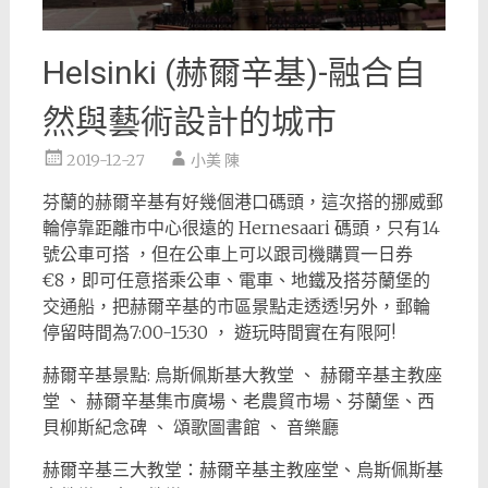
Helsinki (赫爾辛基)-融合自
然與藝術設計的城市
2019-12-27
小美 陳
芬蘭的赫爾辛基有好幾個港口碼頭，這次搭的挪威郵
輪停靠距離市中心很遠的 Hernesaari 碼頭，只有14
號公車可搭 ，但在公車上可以跟司機購買一日券
€8，即可任意搭乘公車、電車、地鐵及搭芬蘭堡的
交通船，把赫爾辛基的市區景點走透透!另外，郵輪
停留時間為7:00-15:30 ， 遊玩時間實在有限阿!
赫爾辛基景點: 烏斯佩斯基大教堂 、 赫爾辛基主教座
堂 、 赫爾辛基集市廣場、老農貿市場、芬蘭堡、西
貝柳斯紀念碑 、 頌歌圖書館 、 音樂廳
赫爾辛基三大教堂：赫爾辛基主教座堂、烏斯佩斯基