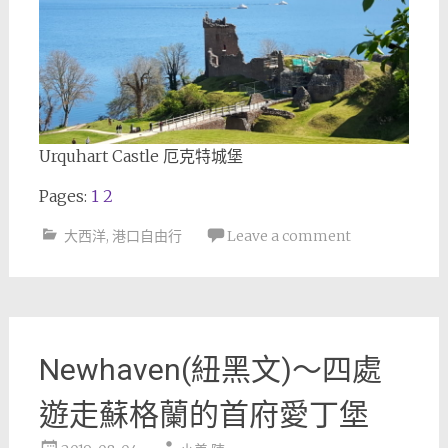
Urquhart Castle 厄克特城堡
Pages:
1
2
大西洋
,
港口自由行
Leave a comment
Newhaven(紐黑文)～四處
遊走蘇格蘭的首府愛丁堡