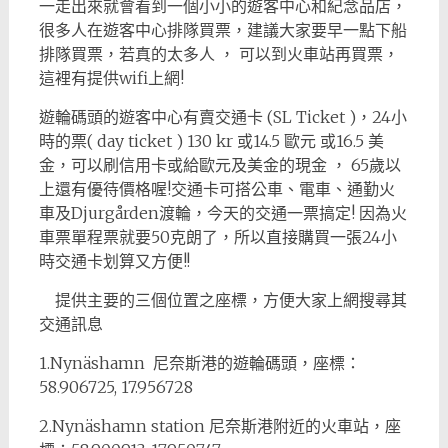
一走出來就會看到一個小小的遊客中心和紀念品店，
很多人在遊客中心排隊買票，建議大家要早一點下船
排隊買票，若真的太多人 ， 可以到火車站再買票，
這裡有提供wifi上網!
遊輪碼頭的遊客中心有賣交通卡 (SL Ticket )，24小
時的票( day ticket ) 130 kr 或14.5 歐元 或16.5 美
金，可以刷信用卡或給歐元及美金的現金 ， 65歲以
上還有優待價格喔!交通卡可搭公車、電車、通勤火
車及Djurgården渡輪，今天的交通一票搞定! 因為火
車票單程票就要50克朗了，所以直接購買一張24小
時交通卡划算又方便!!
提供主要的三個位置之座標，方便大家上網搜尋其
交通訊息
1.Nynäshamn 尼奈斯港的遊輪碼頭，座標：
58.906725, 17.956728
2.Nynäshamn station 尼奈斯港附近的火車站，座