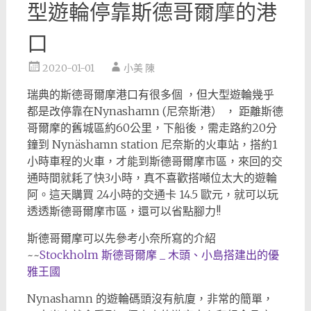
型遊輪停靠斯德哥爾摩的港
口
2020-01-01
小美 陳
瑞典的斯德哥爾摩港口有很多個 ，但大型遊輪幾乎
都是改停靠在Nynashamn (尼奈斯港） ， 距離斯德
哥爾摩的舊城區約60公里，下船後，需走路約20分
鐘到 Nynäshamn station 尼奈斯的火車站，搭約1
小時車程的火車，才能到斯德哥爾摩市區，來回的交
通時間就耗了快3小時，真不喜歡搭噸位太大的遊輪
阿。這天購買 24小時的交通卡 14.5 歐元，就可以玩
透透斯德哥爾摩市區，還可以省點腳力!!
斯德哥爾摩可以先參考小奈所寫的介紹
~~
Stockholm 斯德哥爾摩 _ 木頭、小島搭建出的優
雅王國
Nynashamn 的遊輪碼頭沒有航廈，非常的簡單，