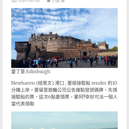
2019-08-04
小美 陳
愛丁堡 Edinburgh
Newhaven (紐黑文) 港口 , 要搭接駁船 tender 約10
分鐘上岸。要留意遊輪公司公告幾點發號碼牌，先領
接駁船的票，這次6點要領票，累阿!!幸好可派一個人
當代表領取