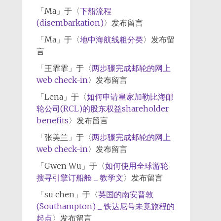
「
Ma
」于〈
下船流程
(disembarkation)
〉发布留言
「
Ma
」于〈
地中海航线粗分类
〉发布留
言
「
王霏霏
」于〈
两步骤完成邮轮的网上
web check-in
〉发布留言
「
Lena
」于〈
如何申请皇家加勒比海邮
轮公司(RCL)的股东权益shareholder
benefits
〉发布留言
「
张美兰
」于〈
两步骤完成邮轮的网上
web check-in
〉发布留言
「
Gwen Wu
」于〈
如何使用全球游轮
搜寻引擎订船舱 _ 教学文
〉发布留言
「
su chen
」于〈
英国的南安普敦
(Southampton) _ 铁达尼号未竟旅程的
起点
〉发布留言