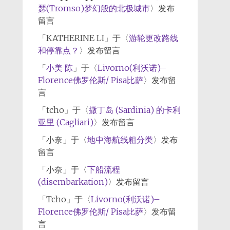
瑟(Tromso)梦幻般的北极城市
〉发布
留言
「
KATHERINE LI
」于〈
游轮更改路线
和停靠点？
〉发布留言
「
小美 陈
」于〈
Livorno(利沃诺)–
Florence佛罗伦斯/ Pisa比萨
〉发布留
言
「
tcho
」于〈
撒丁岛 (Sardinia) 的卡利
亚里 (Cagliari)
〉发布留言
「
小奈
」于〈
地中海航线粗分类
〉发布
留言
「
小奈
」于〈
下船流程
(disembarkation)
〉发布留言
「
Tcho
」于〈
Livorno(利沃诺)–
Florence佛罗伦斯/ Pisa比萨
〉发布留
言