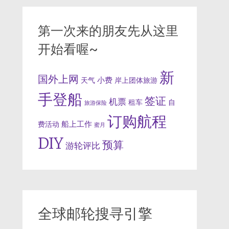
第一次来的朋友先从这里
开始看喔~
新
国外上网
小费
天气
岸上团体旅游
手登船
签证
机票
租车
自
旅游保险
订购航程
船上工作
费活动
蜜月
DIY
预算
游轮评比
全球邮轮搜寻引擎