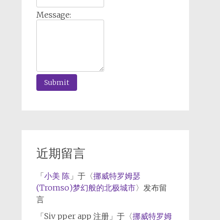
Message:
近期留言
「
小美 陈
」于〈
挪威特罗姆瑟
(Tromso)梦幻般的北极城市
〉发布留
言
「
Siv pper app 注册
」于〈
挪威特罗姆