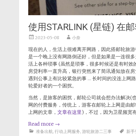
使用STARLINK (星链) 
2023-05-08
小奈
现在的人，生活上很难离开网路，因此搭邮轮旅游
是一个晚上没有网路倒还好，但是如果是一连很多天的
活上各种琐事 (虽然是琐事，很多时候还是有时
房贷利率一直升高，银行突然来了简讯通知放在房贷
遇到公事上有比较紧急的事 … 长时间的没连上网
轮爱好者的一个困扰。
当然，是旅客的困扰，邮轮公司就会想办法解决(也是
网的付费服务，传统上，游客在邮轮上上网是由邮
上网的文章，
文章在这里
)，不过，因为卫星频宽
Read more
→
准备出航
,
行动上网服务
,
游轮旅游二三事
新手