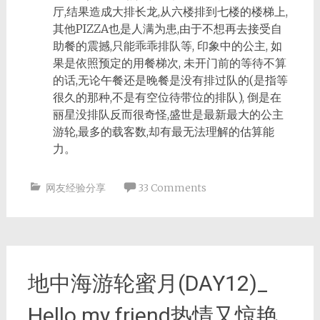
厅,结果造成大排长龙,从六楼排到七楼的楼梯上,
其他PIZZA也是人满为患,由于不想再去接受自
助餐的震撼,只能乖乖排队等, 印象中的公主, 如
果是依照预定的用餐梯次, 未开门前的等待不算
的话,无论午餐还是晚餐是没有排过队的(是指等
很久的那种,不是有空位待带位的排队), 倒是在
丽星没排队反而很奇怪,盛世是最新最大的公主
游轮,最多的载客数,却有最无法理解的估算能
力。
网友经验分享
33 Comments
地中海游轮蜜月(DAY12)_
Hello my friend热情又惊艳