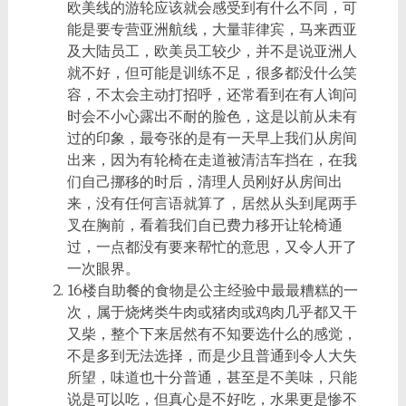
欧美线的游轮应该就会感受到有什么不同，可
能是要专营亚洲航线，大量菲律宾，马来西亚
及大陆员工，欧美员工较少，并不是说亚洲人
就不好，但可能是训练不足，很多都没什么笑
容，不太会主动打招呼，还常看到在有人询问
时会不小心露出不耐的脸色，这是以前从未有
过的印象，最夸张的是有一天早上我们从房间
出来，因为有轮椅在走道被清洁车挡在，在我
们自己挪移的时后，清理人员刚好从房间出
来，没有任何言语就算了，居然从头到尾两手
叉在胸前，看着我们自已费力移开让轮椅通
过，一点都没有要来帮忙的意思，又令人开了
一次眼界。
16楼自助餐的食物是公主经验中最最糟糕的一
次，属于烧烤类牛肉或猪肉或鸡肉几乎都又干
又柴，整个下来居然有不知要选什么的感觉，
不是多到无法选择，而是少且普通到令人大失
所望，味道也十分普通，甚至是不美味，只能
说是可以吃，但真心是不好吃，水果更是惨不