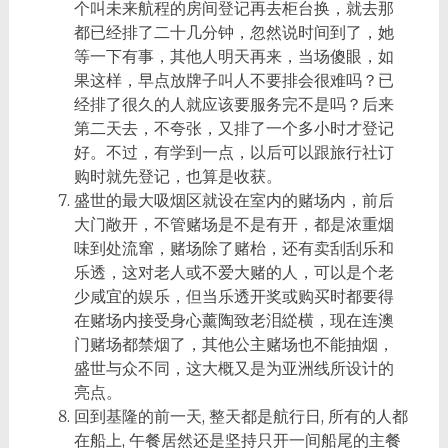
个叫未来航程的房间登记再去柜台换，就去那
都已经排了二十几分钟，忽然说时间到了，她
等一下有事，其他人明天再来，当场傻眼，如
果这样，早点放牌子叫人不要排会很难吗？已
经排了很久的人就应该要服务完不是吗？后来
第二天去，不夸张，又排了一个多小时才登记
好。不过，有学到一点，以后可以跟旅行社订
购时就先登记，也算是收获。
盛世的最大吸烟区就设在室内的赌场内，前后
大门敞开，不管赌场是不是有开，都是浓重烟
味到处流窜，赌场除了赌枱，还有卖刮刮乐和
乐透，这对老人或不爱大赌的人，可以是个老
少咸宜的娱乐，但当乐透开奖或购买时都要得
在赌场内接受身心薰陶致老泪緃横，现在连澳
门赌场都禁烟了，其他公主赌场也不能抽烟，
盛世与众不同，这大概又是为亚洲线所设计的
亮点。
回到基隆的前一天, 整天都是航行日, 所有的人都
在船上, 午餐居然还是坚持只开一间船尾的主餐