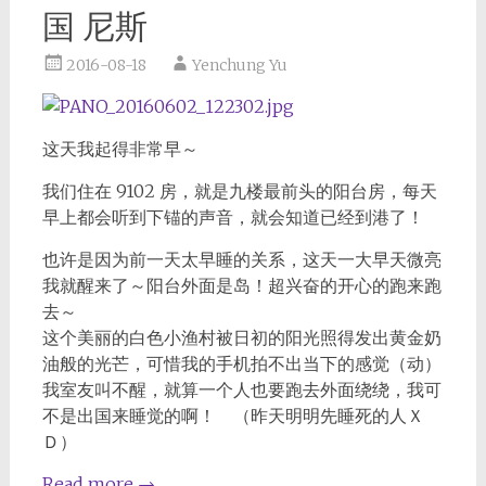
国 尼斯
2016-08-18
Yenchung Yu
这天我起得非常早～
我们住在 9102 房，就是九楼最前头的阳台房，每天
早上都会听到下锚的声音，就会知道已经到港了！
也许是因为前一天太早睡的关系，这天一大早天微亮
我就醒来了～阳台外面是岛！超兴奋的开心的跑来跑
去～
这个美丽的白色小渔村被日初的阳光照得发出黄金奶
油般的光芒，可惜我的手机拍不出当下的感觉（动）
我室友叫不醒，就算一个人也要跑去外面绕绕，我可
不是出国来睡觉的啊！ （昨天明明先睡死的人Ｘ
Ｄ）
Read more
→