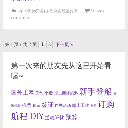
地中海
,
港口自由行
,
网友经验分享
Leave a
comment
Posts
第 1 页 / 共 2 页
1
2
下一页 »
navigation
第一次来的朋友先从这里开始看
喔~
新手登船
国外上网
小费
天气
岸上团体旅游
旅
订购
签证
机票
船上工作
租车
自费活动
游保险
蜜月
航程 DIY
预算
游轮评比