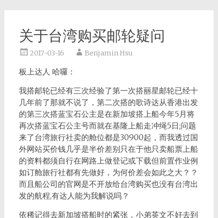
关于台湾购买邮轮疑问
2017-03-16
Benjamin Hsu
板上达人 哈囉：
我搭邮轮已经有三次经验了第一次搭丽星邮轮已经十
几年前了那就不说了，第二次搭的歌诗达从香港出发
的第三次搭蓝宝石公主是在新加坡搭上船今年5月将
再次搭蓝宝石公主号而就在基隆上船走冲绳5日;问题
来了台湾旅行社卖的舱位都是30900起，而我透过国
外网站买价钱几乎是半价差别只在于他只卖船票上船
的资料都须自行在网路上做登记或下载但前置作业例
如订舱旅行社都有先做好，为何价差会如此之大？？
而且船公司的官网是不开放给台湾购买也没有台湾出
发的航程,有达人能为我解说吗？
依稀记得去新加坡搭船时的紧张，小弟英文不好去到