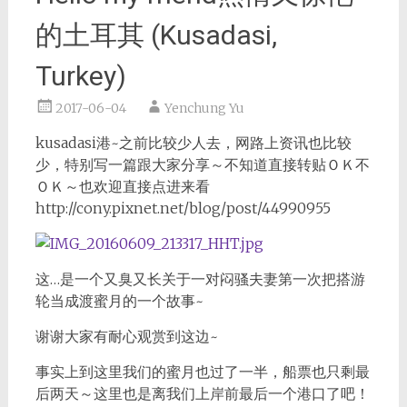
的土耳其 (Kusadasi,
Turkey)
2017-06-04
Yenchung Yu
kusadasi港~之前比较少人去，网路上资讯也比较
少，特别写一篇跟大家分享～不知道直接转贴ＯＫ不
ＯＫ～也欢迎直接点进来看
http://cony.pixnet.net/blog/post/44990955
这…是一个又臭又长关于一对闷骚夫妻第一次把搭游
轮当成渡蜜月的一个故事~
谢谢大家有耐心观赏到这边~
事实上到这里我们的蜜月也过了一半，船票也只剩最
后两天～这里也是离我们上岸前最后一个港口了吧！