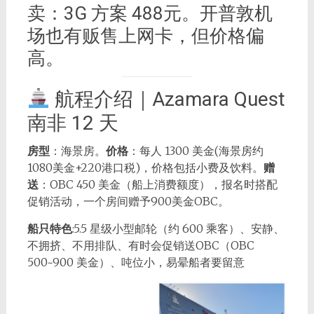
卖：3G 方案 488元。开普敦机
场也有贩售上网卡，但价格偏
高。
航程介绍｜Azamara Quest
南非 12 天
房型
：海景房。
价格
：每人 1300 美金(海景房约
1080美金+220港口税)，价格包括小费及饮料。
赠
送
：OBC 450 美金（船上消费额度），报名时搭配
促销活动，一个房间赠予900美金OBC。
船只特色
:5.5 星级小型邮轮（约 600 乘客）、安静、
不拥挤、不用排队、有时会促销送OBC（OBC
500~900 美金）、吨位小，易晕船者要留意