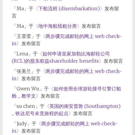
「
Ma
」于〈
下船流程 (disembarkation)
〉发布留
言
「
Ma
」于〈
地中海航线粗分类
〉发布留言
「
王霏霏
」于〈
两步骤完成邮轮的网上 web check-
in
〉发布留言
「
Lena
」于〈
如何申请皇家加勒比海邮轮公司
(RCL)的股东权益shareholder benefits
〉发布留言
「
张美兰
」于〈
两步骤完成邮轮的网上 web check-
in
〉发布留言
「
Gwen Wu
」于〈
如何使用全球游轮搜寻引擎订船
舱 _ 教学文
〉发布留言
「
su chen
」于〈
英国的南安普敦 (Southampton)
_ 铁达尼号未竟旅程的起点
〉发布留言
「
Judy
」于〈
两步骤完成邮轮的网上 web check-
in
〉发布留言