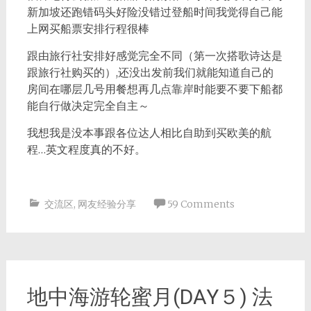
新加坡还跑错码头好险没错过登船时间我觉得自己能
上网买船票安排行程很棒
跟由旅行社安排好感觉完全不同（第一次搭歌诗达是
跟旅行社购买的）,还没出发前我们就能知道自己的
房间在哪层几号用餐想再几点靠岸时能要不要下船都
能自行做决定完全自主～
我想我是没本事跟各位达人相比自助到买欧美的航
程…英文程度真的不好。
交流区
,
网友经验分享
59 Comments
地中海游轮蜜月(DAY５) 法