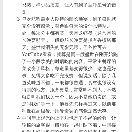
忍睹，样少品质差，让人有到了宝瓶星号的错
觉。
每次航程最令人期待的船长晚宴，到了盛世就
完全没有感觉，菜色跟每天的没什么特别之
处，每次公主都有某一天是龙虾餐（通常是船
长晚宴那天，一般称船长晚宴是指有香槟塔那
天）盛世就消失的无影无踪，但各位可去
YouTube看看，就算是同一艘盛世在刚开始跑
了一小段欧美的时后吃的内容。平常主餐厅的
菜改变了风格，每道量都变得很少，这也是好
事，免得太多吃不完浪费，但说实话，除了几
道菜味道不错，一般都很普通，食材也很没有
特别的地方。服务更是，常常叫不到人，不然
就是叫我们找另一个，因为不是他负责的，或
是叫我们等一下，他要先怎样再过来，以前那
种像在高级餐厅用餐贵宾的感觉荡然无存。
中间岸上观光的上下船也是了不起的经验，让
轮椅的旅客跟一般旅客一起排队下船，中间撞