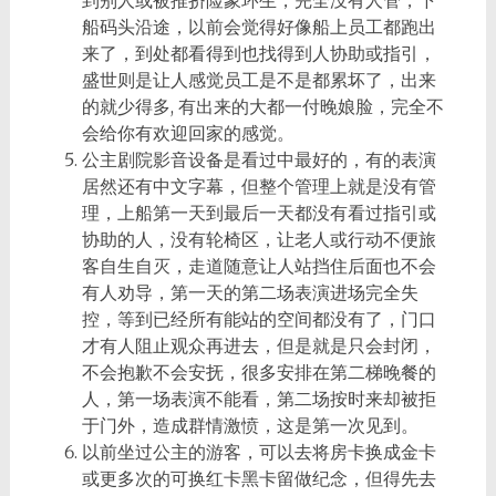
到别人或被推挤险象环生，完全没有人管，下
船码头沿途，以前会觉得好像船上员工都跑出
来了，到处都看得到也找得到人协助或指引，
盛世则是让人感觉员工是不是都累坏了，出来
的就少得多, 有出来的大都一付晚娘脸，完全不
会给你有欢迎回家的感觉。
公主剧院影音设备是看过中最好的，有的表演
居然还有中文字幕，但整个管理上就是没有管
理，上船第一天到最后一天都没有看过指引或
协助的人，没有轮椅区，让老人或行动不便旅
客自生自灭，走道随意让人站挡住后面也不会
有人劝导，第一天的第二场表演进场完全失
控，等到已经所有能站的空间都没有了，门口
才有人阻止观众再进去，但是就是只会封闭，
不会抱歉不会安抚，很多安排在第二梯晚餐的
人，第一场表演不能看，第二场按时来却被拒
于门外，造成群情激愤，这是第一次见到。
以前坐过公主的游客，可以去将房卡换成金卡
或更多次的可换红卡黑卡留做纪念，但得先去