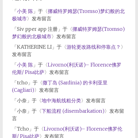
「
小美 陈
」于〈
挪威特罗姆瑟(Tromso)梦幻般的北
极城市
〉发布留言
「
Siv pper app 注册
」于〈
挪威特罗姆瑟(Tromso)
梦幻般的北极城市
〉发布留言
「
KATHERINE LI
」于〈
游轮更改路线和停靠点？
〉
发布留言
「
小美 陈
」于〈
Livorno(利沃诺)– Florence佛罗
伦斯/ Pisa比萨
〉发布留言
「
tcho
」于〈
撒丁岛 (Sardinia) 的卡利亚里
(Cagliari)
〉发布留言
「
小奈
」于〈
地中海航线粗分类
〉发布留言
「
小奈
」于〈
下船流程 (disembarkation)
〉发布留
言
「
Tcho
」于〈
Livorno(利沃诺)– Florence佛罗伦
斯/ Pisa比萨
〉发布留言