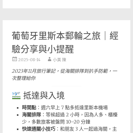
葡萄牙里斯本郵輪之旅｜經
驗分享與小提醒
2025-08-14
小美 陳
2023年11月旅行筆記，從海關排隊到扒手防範，一
次整理給你
抵達與入境
時間點
：週六早上 7 點多抵達里斯本機場
海關排隊
：等候超過 2 小時，因為人多、櫃檯
少，多數旅客被盤問 10–20 分鐘
快速通關小技巧
：和朋友 3 人一起過海關，主