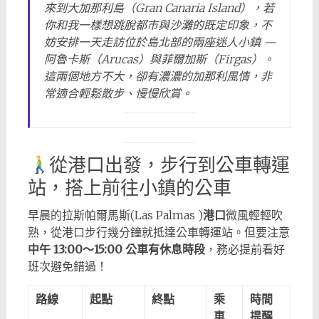
來到大加那利島（Gran Canaria Island），若
你和我一樣想跳脫都市與沙灘的既定印象，不
妨安排一天走訪位於島北部的兩座迷人小鎮 —
阿魯卡斯（Arucas）與菲爾加斯（Firgas）。
這兩個地方不大，卻有濃濃的加那利風情，非
常適合輕鬆散步、慢慢欣賞。
從港口出發，步行到公車轉運
站，搭上前往小鎮的公車
早晨的拉斯帕爾馬斯(Las Palmas )
港口
微風輕輕吹
熟，從港口步行幾分鐘就抵達公車轉運站。但要注意
中午 13:00～15:00 公車有休息時段
，務必提前看好
班次避免錯過！
路線
起點
終點
乘
時間
車
提醒