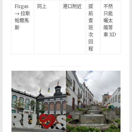
Firgas
同上
港口附近
提
不然
→ 拉斯
前
只能
帕爾馬
查
曬太
斯
班
陽等
次
車 XD
回
程