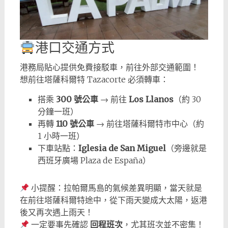
港口交通方式
港務局貼心提供免費接駁車，前往外部交通範圍！
想前往塔薩科爾特 Tazacorte 必須轉車：
搭乘
300 號公車
→ 前往
Los Llanos
（約 30
分鐘一班）
再轉
110 號公車
→ 前往塔薩科爾特市中心（約
1 小時一班）
下車站點：
Iglesia de San Miguel
（旁邊就是
西班牙廣場 Plaza de España）
小提醒：拉帕爾馬島的氣候差異明顯，當天就是
在前往塔薩科爾特途中，從下雨天變成大太陽，返港
後又再次遇上雨天！
一定要事先確認
回程班次
，尤其班次並不密集！