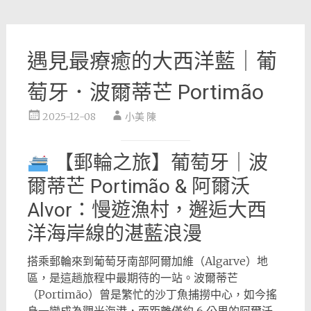
遇見最療癒的大西洋藍｜葡
萄牙．波爾蒂芒 Portimão
2025-12-08
小美 陳
【郵輪之旅】葡萄牙｜波
爾蒂芒 Portimão & 阿爾沃
Alvor：慢遊漁村，邂逅大西
洋海岸線的湛藍浪漫
搭乘郵輪來到葡萄牙南部阿爾加維（Algarve）地
區，是這趟旅程中最期待的一站。波爾蒂芒
（Portimão）曾是繁忙的沙丁魚捕撈中心，如今搖