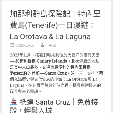
加那利群島探險記｜特內里
費島(Tenerife)一日漫遊：
La Orotava & La Laguna
2025-12-03
小美 陳
2023年11月，搭著郵輪來到位於大西洋的度假天堂
──
加那利群島 Canary Islands
。此次停靠的地點
是其中人口最多、交通也最便利的
特內里費島
Tenerife
的首都──
Santa Cruz
。這一天，安排了兩
個充滿歷史與文化氣息的小鎮：La Orotava 與 La
Laguna，在充實而美好的時光裡，探尋島嶼迷人的
風景與古老靈魂。
抵達 Santa Cruz｜免費接
駁，輕鬆入城