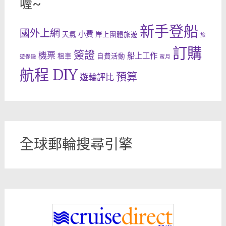
喔~
新手登船
國外上網
小費
天氣
岸上團體旅遊
旅
訂購
簽證
機票
船上工作
租車
自費活動
遊保險
蜜月
航程 DIY
預算
遊輪評比
全球郵輪搜尋引擎