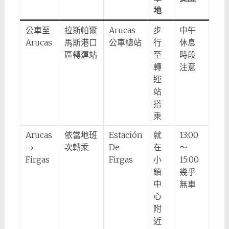
地
公車至
拉斯帕爾
Arucas
步
中午
Arucas
馬斯港口
公車總站
行
休息
區轉運站
至
時段
轉
注意
運
站
搭
乘
Arucas
依當地班
Estación
就
13:00
→
次轉乘
De
在
～
Firgas
Firgas
小
15:00
鎮
幾乎
中
無車
心
附
近