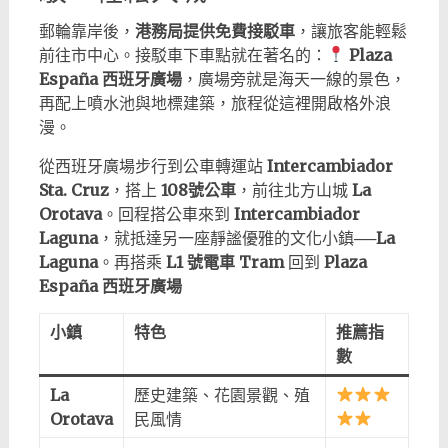
郵輪靠岸後，
港務局提供免費接駁車
，讓旅客能輕鬆
前往市中心。接駁車下車點就在著名的：
Plaza
España 西班牙廣場
，廣場旁就是海天一線的景色，
再配上噴水池與地標建築，旅程從這裡開啟格外浪
漫。
從西班牙廣場步行到公車轉運站
Intercambiador
Sta. Cruz
，搭上
108號公車
，前往北方山城
La
Orotava
。回程搭公車來到
Intercambiador
Laguna
，就抵達另一座靜謐優雅的文化小鎮──
La
Laguna
。再搭乘
L1 號電車 Tram
回到
Plaza
España 西班牙廣場
小鎮
特色
推薦指
數
La
歷史建築、花園景觀、殖
Orotava
民風情