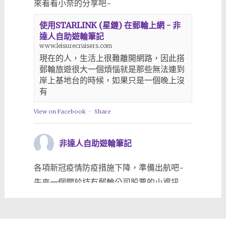
來看看小奈的分享吧~
使用STARLINK (星鏈) 在郵輪上網 - 非
達人自助遊輪筆記
www.leisurecruisers.com
現在的人，生活上很難離開網路，因此搭
郵輪旅遊很大一個煩惱就是那些無法連到
岸上基地台的時候，如果只是一個晚上沒
有
View on Facebook
·
Share
非達人自助遊輪筆記
各項新冠疫情防疫措施下降，準備出航吧~
先來一個關於持有郵輪公司股票的小資訊
www.leisurecruisers.com/2023/03/25/%e5
View on Facebook
·
Share