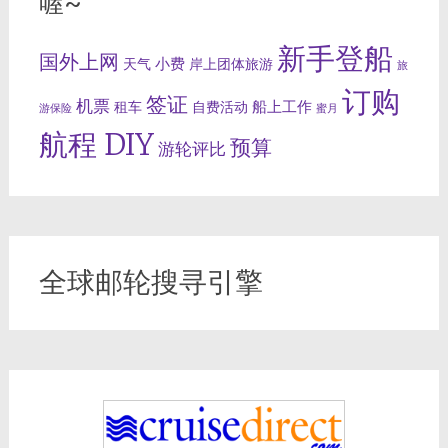
喔~
新手登船
国外上网
小费
天气
岸上团体旅游
旅
订购
签证
机票
船上工作
租车
自费活动
游保险
蜜月
航程 DIY
预算
游轮评比
全球邮轮搜寻引擎