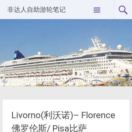
Skip
非达人自助游轮笔记
to
content
Livorno(利沃诺)– Florence
佛罗伦斯/ Pisa比萨