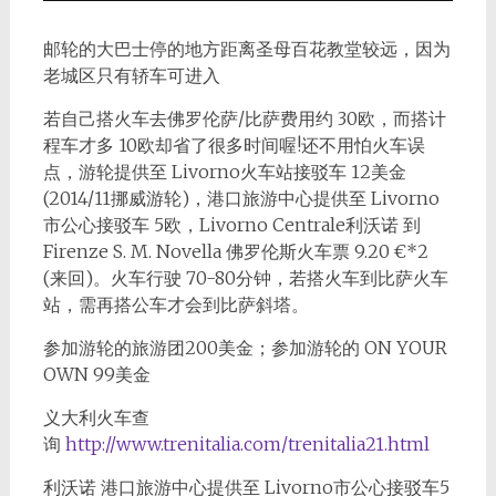
邮轮的大巴士停的地方距离圣母百花教堂较远，因为
老城区只有轿车可进入
若自己搭火车去佛罗伦萨/比萨费用约 30欧，而搭计
程车才多 10欧却省了很多时间喔!还不用怕火车误
点，游轮提供至 Livorno火车站接驳车 12美金
(2014/11挪威游轮)，港口旅游中心提供至 Livorno
市公心接驳车 5欧，Livorno Centrale利沃诺 到
Firenze S. M. Novella 佛罗伦斯火车票 9.20 €*2
(来回)。火车行驶 70-80分钟，若搭火车到比萨火车
站，需再搭公车才会到比萨斜塔。
参加游轮的旅游团200美金；参加游轮的 ON YOUR
OWN 99美金
义大利火车查
询
http://www.trenitalia.com/trenitalia21.html
利沃诺 港口旅游中心提供至 Livorno市公心接驳车5