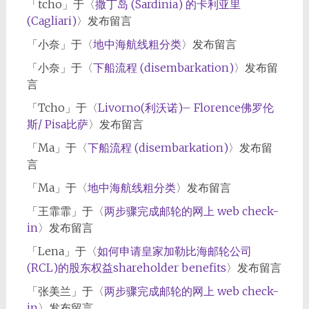
「
tcho
」于〈
撒丁岛 (Sardinia) 的卡利亚里
(Cagliari)
〉发布留言
「
小奈
」于〈
地中海航线粗分类
〉发布留言
「
小奈
」于〈
下船流程 (disembarkation)
〉发布留
言
「
Tcho
」于〈
Livorno(利沃诺)– Florence佛罗伦
斯/ Pisa比萨
〉发布留言
「
Ma
」于〈
下船流程 (disembarkation)
〉发布留
言
「
Ma
」于〈
地中海航线粗分类
〉发布留言
「
王霏霏
」于〈
两步骤完成邮轮的网上 web check-
in
〉发布留言
「
Lena
」于〈
如何申请皇家加勒比海邮轮公司
(RCL)的股东权益shareholder benefits
〉发布留言
「
张美兰
」于〈
两步骤完成邮轮的网上 web check-
in
〉发布留言