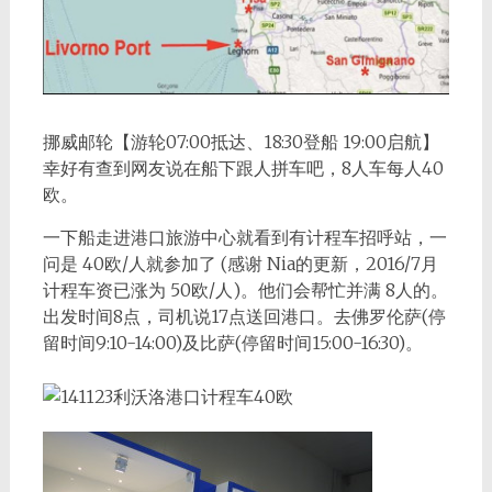
挪威邮轮【游轮07:00抵达、18:30登船 19:00启航】
幸好有查到网友说在船下跟人拼车吧，8人车每人40
欧。
一下船走进港口旅游中心就看到有计程车招呼站，一
问是 40欧/人就参加了 (感谢 Nia的更新，2016/7月
计程车资已涨为 50欧/人)。他们会帮忙并满 8人的。
出发时间8点，司机说17点送回港口。去佛罗伦萨(停
留时间9:10-14:00)及比萨(停留时间15:00-16:30)。