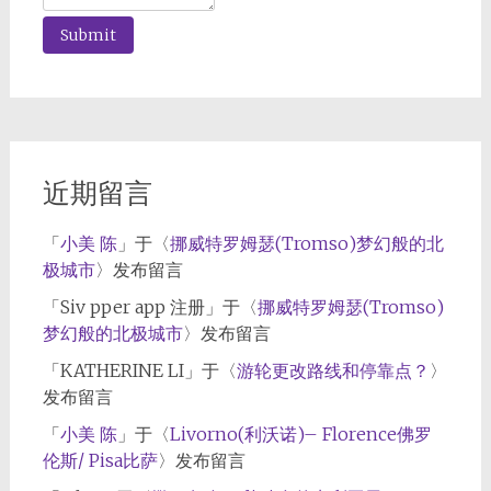
近期留言
「
小美 陈
」于〈
挪威特罗姆瑟(Tromso)梦幻般的北
极城市
〉发布留言
「
Siv pper app 注册
」于〈
挪威特罗姆瑟(Tromso)
梦幻般的北极城市
〉发布留言
「
KATHERINE LI
」于〈
游轮更改路线和停靠点？
〉
发布留言
「
小美 陈
」于〈
Livorno(利沃诺)– Florence佛罗
伦斯/ Pisa比萨
〉发布留言