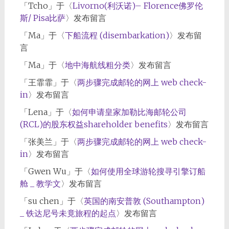
「
Tcho
」于〈
Livorno(利沃诺)– Florence佛罗伦
斯/ Pisa比萨
〉发布留言
「
Ma
」于〈
下船流程 (disembarkation)
〉发布留
言
「
Ma
」于〈
地中海航线粗分类
〉发布留言
「
王霏霏
」于〈
两步骤完成邮轮的网上 web check-
in
〉发布留言
「
Lena
」于〈
如何申请皇家加勒比海邮轮公司
(RCL)的股东权益shareholder benefits
〉发布留言
「
张美兰
」于〈
两步骤完成邮轮的网上 web check-
in
〉发布留言
「
Gwen Wu
」于〈
如何使用全球游轮搜寻引擎订船
舱 _ 教学文
〉发布留言
「
su chen
」于〈
英国的南安普敦 (Southampton)
_ 铁达尼号未竟旅程的起点
〉发布留言