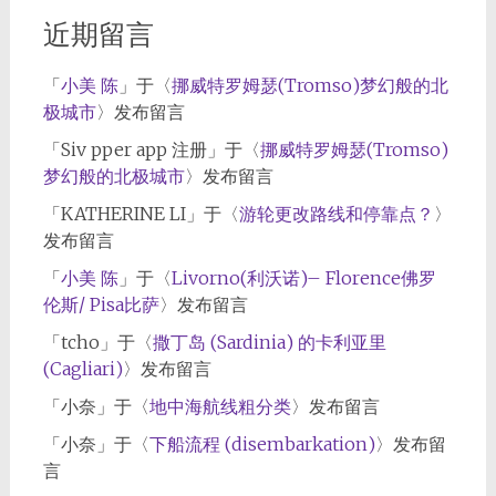
近期留言
「
小美 陈
」于〈
挪威特罗姆瑟(Tromso)梦幻般的北
极城市
〉发布留言
「
Siv pper app 注册
」于〈
挪威特罗姆瑟(Tromso)
梦幻般的北极城市
〉发布留言
「
KATHERINE LI
」于〈
游轮更改路线和停靠点？
〉
发布留言
「
小美 陈
」于〈
Livorno(利沃诺)– Florence佛罗
伦斯/ Pisa比萨
〉发布留言
「
tcho
」于〈
撒丁岛 (Sardinia) 的卡利亚里
(Cagliari)
〉发布留言
「
小奈
」于〈
地中海航线粗分类
〉发布留言
「
小奈
」于〈
下船流程 (disembarkation)
〉发布留
言