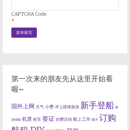
CAPTCHA Code
*
第一次来的朋友先从这里开始看
喔~
新手登船
国外上网
小费
天气
岸上团体旅游
旅
订购
签证
机票
船上工作
租车
自费活动
游保险
蜜月