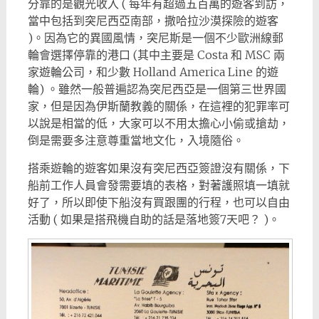
分靠的是觀光收入 ( 每年有超過五百萬的遊客到訪，
當中包括到突尼西亞南部，撒哈拉沙漠探險的遊客
)。因為它的異國風情，突尼斯是一個不少歐洲線郵
輪會選擇停靠的港口 (其中主要是 Costa 和 MSC 兩
家遊輪公司，和少數 Holland America Line 的遊
輪) 。雖然一般普遍認為突尼西亞是一個第三世界國
家，但是因為伊斯蘭教義的關係，在這裡的犯罪率可
以說是相當的低，大家可以不用太擔心小偷或搶劫，
倒是需要多注意尊重當地文化，入境隨俗。
搭乘遊輪的遊客如果沒有突尼西亞簽證沒有關係，下
船前工作人員會發需要填的表格，對著護照填一填就
好了，所以即使下船沒有買跟團的行程，也可以自由
活動 ( 如果是搭飛機自助的話是落地簽7天吧？ )。