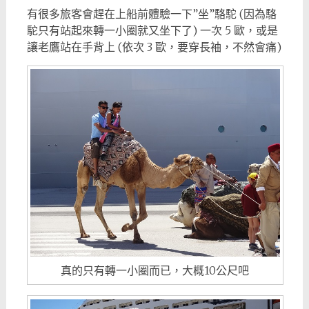
有很多旅客會趕在上船前體驗一下”坐”駱駝 (因為駱
駝只有站起來轉一小圈就又坐下了) 一次 5 歐，或是
讓老鷹站在手背上 (依次 3 歐，要穿長袖，不然會痛)
真的只有轉一小圈而已，大概10公尺吧