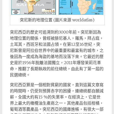
突尼斯的地理位置 (圖片來源 worldatlas)
突尼西亞的歷史可追溯到約3000年前。突尼斯因為
地理位置的關係，曾經被腓尼基人，羅馬，拜占庭，
土耳其，西班牙和法國占領。在第12至16世紀，突
尼斯曾是阿拉伯世界中的最重要和最富有的城市，之
後因為一度成為海盜的基地而沒落下來。它最近的歷
史是於1956年脫離法國獨立，2011年爆發茉莉花革
命，推翻了長期執政的前任總統，由此有了第一屆的
民選總統。
突尼西亞算是一個相對貧窮的國家，直到這篇文章寫
的時間時，仍受到預算赤字的困擾，連總統都自願減
薪，全國大約有15 ％的失業率。在經濟上，它是世
界上最大的橄欖油生產商之一，其他產品包括柑橘，
葡萄酒等農產品。突尼西亞的國庫進帳，有很大一部