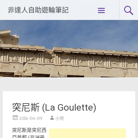
Skip
非達人自助遊輪筆記
to
content
突尼斯 (La Goulette)
2014-04-09
小奈
突尼斯是突尼西
亞首都 (非洲最