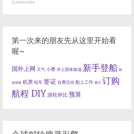
Comments
第一次来的朋友先从这里开始看
喔~
新手登船
国外上网
小费
天气
岸上团体旅游
旅
订购
签证
机票
船上工作
租车
自费活动
游保险
蜜月
航程 DIY
预算
游轮评比