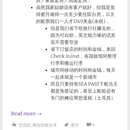
房／家庭套房／高级套房…
虽然我家姑娘说有窗户就好，但我是觉
得蜜月难得一次至少要住阳台房，11天
的船票我们一人才1349美金(未税)，
但是我们省下给旅行社赚去的，
因为可自助，英文能力够的话其
实不需要导游
省下订饭店的时间和金钱，来回
Check in/out，各国旅馆间整理
行李和搬运行李
城市间移动的时间和金钱，每天
一起床就是一个新城市
而且只要持有SEA PASS下船当天
都是免签证的，甚至上船前还有
专门的摊位帮您退税（土耳其）
Read more
→
交流区
,
网友经验分享
蜜月
9