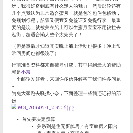
玩，我很好奇到底有什么迷人的魅力，然后邮轮还有
几个点我认为非常适合蜜月，就是包吃包住包移动，
免规划行程，船票又便宜又免签证又免提行李，最重
要的是晚上就被关在船上可以生蜜月宝宝不用被拉去
逛街，超适合懒人整个太完美了！
（但是事后才知道其实晚上船上活动也很多！晚上常
常回房间也都很晚了）
行前准备资料都来自搜寻引擎，其中得到最大的帮助
就是
小奈
一个邮轮爱好者，来回许多信件解答了我们许多问题
~
为免大家跑去骚扰小奈，下面整理一些我还记得的部
份
首先要决定预算
关系到是住无窗舱房／有窗舱房／阳台