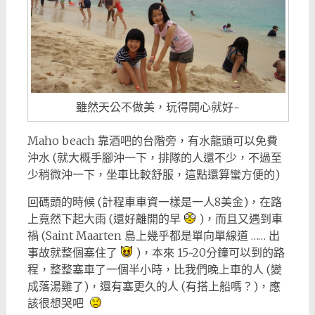
雖然天公不做美，玩得開心就好~
Maho beach 靠酒吧的台階旁，有水龍頭可以免費
沖水 (就大概手腳沖一下，排隊的人還不少，不過至
少稍微沖一下，坐車比較舒服，這點還算蠻方便的)
回碼頭的時候 (計程車車資一樣是一人8美金)，在路
上竟然下起大雨 (還好離開的早
)，而且又遇到車
禍 (Saint Maarten 島上幾乎都是單向單線道 …… 出
事故就整個塞住了
)，本來 15~20分鐘可以到的路
程，整整塞車了一個半小時，比我們晚上車的人 (變
成落湯雞了)，還有塞更久的人 (有搭上船嗎？)，應
該很想哭吧