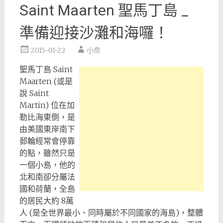
Saint Maarten 聖馬丁島 _
準備迎接沙灘和海囉！
2015-01-22
小奈
聖馬丁島 Saint
Maarten (或是
說 Saint
Martin) 位在加
勒比海東側，是
由美國東岸南下
郵輪經常會停靠
的點，雖然只是
一個小島，他的
北和南卻分屬法
國和荷蘭，全島
的居民大約 8萬
人 (是全世界最小、同時屬於不同國家的海島)，整體