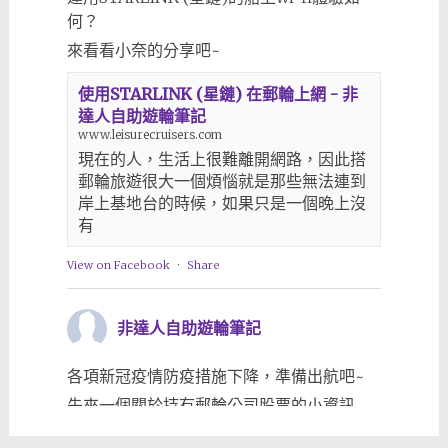
何？
來看看小奈的分享吧~
使用STARLINK (星鏈) 在郵輪上網 - 非
達人自助遊輪筆記
www.leisurecruisers.com
現在的人，生活上很難離開網路，因此搭
郵輪旅遊很大一個煩惱就是那些無法連到
岸上基地台的時候，如果只是一個晚上沒
有
View on Facebook
·
Share
非達人自助遊輪筆記
各項新冠疫情防疫措施下降，準備出航吧~
先來一個關於持有郵輪公司股票的小資訊
www.leisurecruisers.com/2023/03/25/%e5