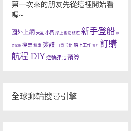
第一次來的朋友先從這裡開始看
喔~
新手登船
國外上網
小費
天氣
岸上團體旅遊
旅
訂購
簽證
機票
船上工作
租車
自費活動
遊保險
蜜月
航程 DIY
預算
遊輪評比
全球郵輪搜尋引擎